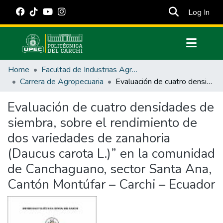
(cur
Log In
Communities & Collections
Home
Facultad de Industrias Agropecuarias y Ciencias Ambientales
All of DSpace
Carrera de Agropecuaria
Evaluación de cuatro densidades de siembra, sobre el rendimiento de dos variedades de zanahoria (Daucus carota L.)” en la comunidad de Canchaguano, sector Santa Ana, Cantón Montúfar – Carchi – Ecuador
Statistics
Evaluación de cuatro densidades de
Estadísticas Externas
siembra, sobre el rendimiento de
Manuales
dos variedades de zanahoria
(Daucus carota L.)” en la comunidad
de Canchaguano, sector Santa Ana,
Cantón Montúfar – Carchi – Ecuador