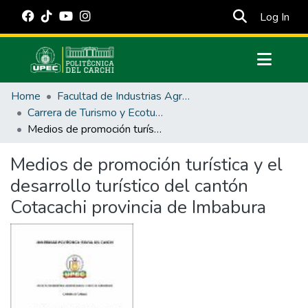
(cur
Log In
Communities & Collections
Home
Facultad de Industrias Agropecuarias y Ciencias Ambientales
All of DSpace
Carrera de Turismo y Ecoturimo
Medios de promoción turística y el desarrollo turístico del cantón Cotacachi provincia de Imbabura
Statistics
Estadísticas Externas
Medios de promoción turística y el
desarrollo turístico del cantón
Manuales
Cotacachi provincia de Imbabura