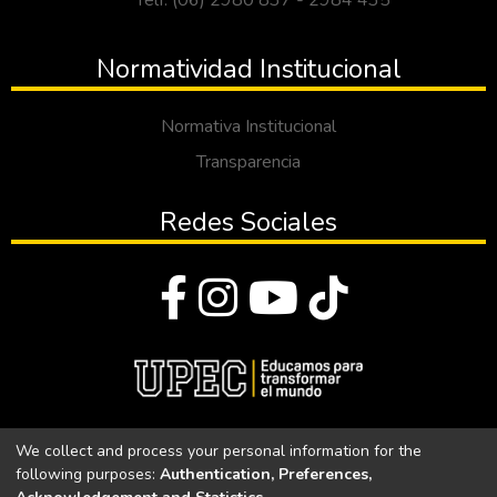
Telf: (06) 2980 837 - 2984 435
Normatividad Institucional
Normativa Institucional
Transparencia
Redes Sociales
© Todos los derechos reservados 2023
We collect and process your personal information for the
following purposes:
Authentication, Preferences,
Universidad Politécnica Estatal del Carchi