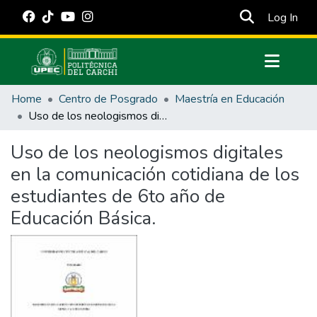
(cur
Log In
Communities & Collections
Home
Centro de Posgrado
Maestría en Educación
All of DSpace
Uso de los neologismos digitales en la comunicación cotidiana de los estudiantes de 6to año de Educación Básica.
Statistics
Uso de los neologismos digitales
Estadísticas Externas
en la comunicación cotidiana de los
Manuales
estudiantes de 6to año de
Educación Básica.