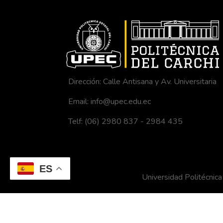
Dirección: Calle Antisana y Av. Universitaria
Email: info@upec.edu.ec
Telf: (06) 2980 837 - 2984 435
ES
Universidad Politécni