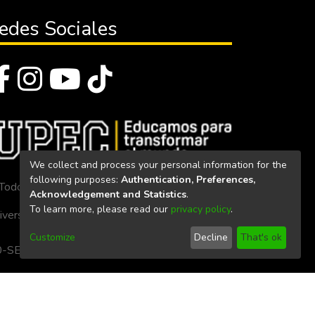
edes Sociales
We collect and process your personal information for the
following purposes:
Authentication, Preferences,
Todos los derechos reservados 2023
Acknowledgement and Statistics
.
To learn more, please read our
privacy policy
.
iversidad Politécnica Estatal del Carchi
Customize
Decline
That's ok
. 160-SE-33-CACES-2020