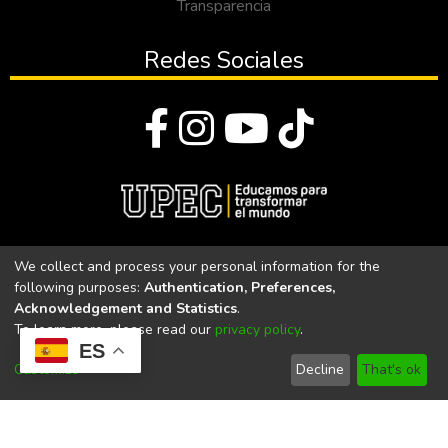
Transparencia
Redes Sociales
© Todos los derechos reservados 2023
We collect and process your personal information for the
following purposes:
Authentication, Preferences,
Universidad Politécnica Estatal del Carchi
Acknowledgement and Statistics
.
To learn more, please read our
privacy policy
.
Universidad Politécnica Estatal del Carchi | Acreditada por el
ES
CACES Resolución N°. 160-SE-33-CACES-2020
Customize
Decline
That's ok