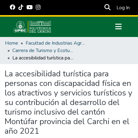
(cur
Log In
Communities & Collections
Home
Facultad de Industrias Agropecuarias y Ciencias Ambientales
All of DSpace
Carrera de Turismo y Ecoturimo
La accesibilidad turística para personas con discapacidad física en los atractivos y servicios turísticos y su contribución al desarrollo del turismo inclusivo del cantón Montúfar provincia del Carchi en el año 2021
Statistics
Estadísticas Externas
La accesibilidad turística para
personas con discapacidad física en
Manuales
los atractivos y servicios turísticos y
su contribución al desarrollo del
turismo inclusivo del cantón
Montúfar provincia del Carchi en el
año 2021