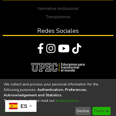
Normativa Institucional
Transparencia
Redes Sociales
© Todos los derechos reservados 2023
We collect and process your personal information for the
following purposes:
Authentication, Preferences,
Universidad Politécnica Estatal del Carchi
Acknowledgement and Statistics
.
To learn more, please read our
privacy policy
.
Universidad Politécnica Estatal del Carchi | Acreditada por el
ES
CACES Resolución N°. 160-SE-33-CACES-2020
Customize
Decline
That's ok