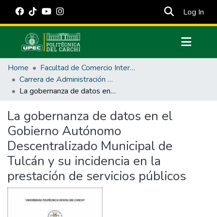
(cur
Log In
Communities & Collections
Home
Facultad de Comercio Internacional, Integración, Administración y Economía Empresarial
All of DSpace
Carrera de Administración Pública
La gobernanza de datos en el Gobierno Autónomo Descentralizado Municipal de Tulcán y su incidencia en la prestación de servicios públicos
Statistics
Estadísticas Externas
La gobernanza de datos en el
Gobierno Autónomo
Manuales
Descentralizado Municipal de
Tulcán y su incidencia en la
prestación de servicios públicos