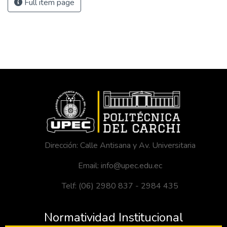
Full item page
Dirección: Calle Antisana y Av. Universitaria
Email: info@upec.edu.ec
Telf: (06) 2980 837 - 2984 435
Normatividad Institucional