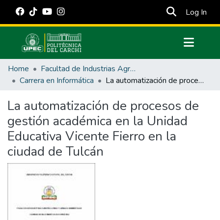
(cur
Log In
Communities & Collections
Home
Facultad de Industrias Agropecuarias y Ciencias Ambientales
All of DSpace
Carrera en Informática
La automatización de procesos de gestión académica en la Unidad Educativa Vicente Fierro en la ciudad de Tulcán
Statistics
La automatización de procesos de
Estadísticas Externas
gestión académica en la Unidad
Manuales
Educativa Vicente Fierro en la
ciudad de Tulcán