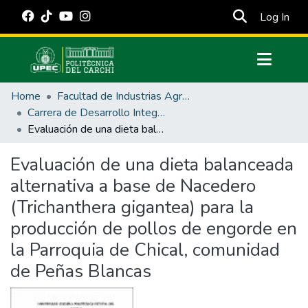
(cur
Log In
Communities & Collections
Home
Facultad de Industrias Agropecuarias y Ciencias Ambientales
All of DSpace
Carrera de Desarrollo Integral Agropecuario
Evaluación de una dieta balanceada alternativa a base de Nacedero (Trichanthera gigantea) para la producción de pollos de engorde en la Parroquia de Chical, comunidad de Peñas Blancas
Statistics
Estadísticas Externas
Evaluación de una dieta balanceada
alternativa a base de Nacedero
Manuales
(Trichanthera gigantea) para la
producción de pollos de engorde en
la Parroquia de Chical, comunidad
de Peñas Blancas