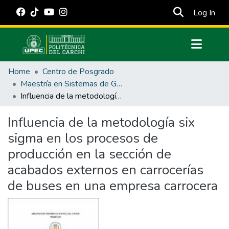
(cur
Log In
Communities & Collections
Home
Centro de Posgrado
All of DSpace
Maestría en Sistemas de Gestión de Calidad con Mención en Control Estadístico de Procesos
Influencia de la metodología six sigma en los procesos de producción en la sección de acabados externos en carrocerías de buses en una empresa carrocera
Statistics
Estadísticas Externas
Influencia de la metodología six
sigma en los procesos de
Manuales
producción en la sección de
acabados externos en carrocerías
de buses en una empresa carrocera