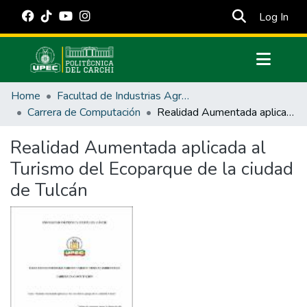
(cur
Log In
Communities & Collections
Home
Facultad de Industrias Agropecuarias y Ciencias Ambientales
All of DSpace
Carrera de Computación
Realidad Aumentada aplicada al Turismo del Ecoparque de la ciudad de Tulcán
Statistics
Realidad Aumentada aplicada al
Estadísticas Externas
Turismo del Ecoparque de la ciudad
Manuales
de Tulcán