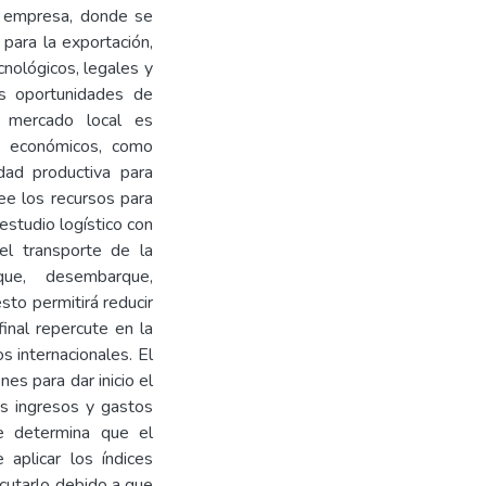
la empresa, donde se
para la exportación,
cnológicos, legales y
as oportunidades de
l mercado local es
os económicos, como
dad productiva para
ee los recursos para
estudio logístico con
el transporte de la
ue, desembarque,
sto permitirá reducir
inal repercute en la
s internacionales. El
ones para dar inicio el
s ingresos y gastos
e determina que el
aplicar los índices
ecutarlo debido a que