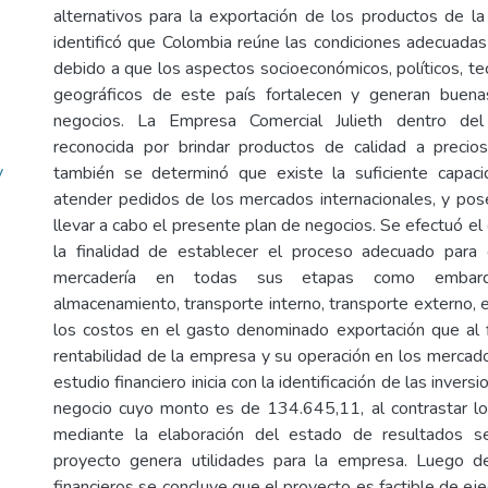
alternativos para la exportación de los productos de 
identificó que Colombia reúne las condiciones adecuadas 
debido a que los aspectos socioeconómicos, políticos, te
geográficos de este país fortalecen y generan buen
negocios. La Empresa Comercial Julieth dentro de
reconocida por brindar productos de calidad a preci
y
también se determinó que existe la suficiente capaci
atender pedidos de los mercados internacionales, y pos
llevar a cabo el presente plan de negocios. Se efectuó el 
la finalidad de establecer el proceso adecuado para 
mercadería en todas sus etapas como embarq
almacenamiento, transporte interno, transporte externo, e
los costos en el gasto denominado exportación que al f
rentabilidad de la empresa y su operación en los mercado
estudio financiero inicia con la identificación de las inversi
negocio cuyo monto es de 134.645,11, al contrastar lo
mediante la elaboración del estado de resultados s
proyecto genera utilidades para la empresa. Luego de 
financieros se concluye que el proyecto es factible de ej