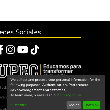
edes Sociales
We collect and process your personal information for the
following purposes:
Authentication, Preferences,
Todos los derechos reservados 2023
Acknowledgement and Statistics
.
To learn more, please read our
privacy policy
.
iversidad Politécnica Estatal del Carchi
Customize
Decline
That's ok
. 160-SE-33-CACES-2020