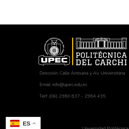
Dirección: Calle Antisana y Av. Universitaria
Email: info@upec.edu.ec
Telf: (06) 2980 837 - 2984 435
ES
Universidad Politécni