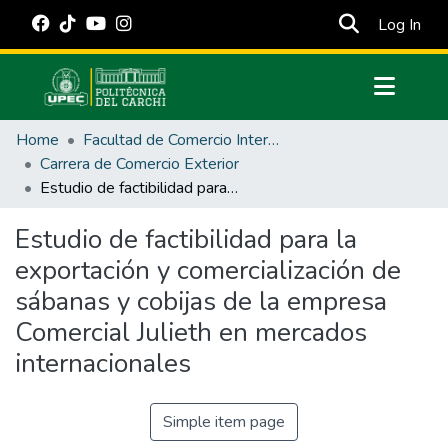
(cur
Log In
Communities & Collections
Home
Facultad de Comercio Internacional, Integración, Administración y Economía Empresarial
All of DSpace
Carrera de Comercio Exterior
Estudio de factibilidad para la exportación y comercialización de sábanas y cobijas de la empresa Comercial Julieth en mercados internacionales
Statistics
Estadísticas Externas
Estudio de factibilidad para la
exportación y comercialización de
Manuales
sábanas y cobijas de la empresa
Comercial Julieth en mercados
internacionales
Simple item page