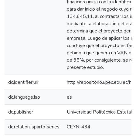
financiero inicia con la identificac
para dar inicio el negocio cuyo m
134.645,11, al contrastar los in
mediante la elaboración del est
determina que el proyecto genera
empresa. Luego de aplicar los índ
concluye que el proyecto es facti
debido a que genera un VAN de 
de 35%, por consiguiente, se rec
presente estudio.
dc.identifier.uri
http://repositorio.upec.edu.ec
dc.language.iso
es
dc.publisher
Universidad Politécnica Estatal d
dc.relation.ispartofseries
CEYNI;434