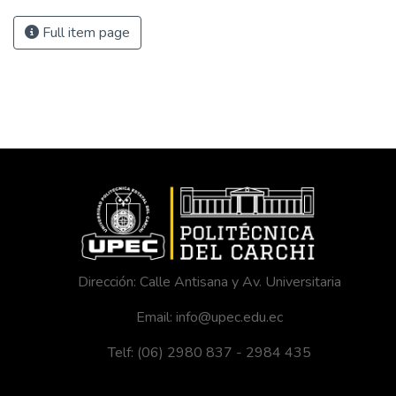
Full item page
Dirección: Calle Antisana y Av. Universitaria
Email: info@upec.edu.ec
Telf: (06) 2980 837 - 2984 435