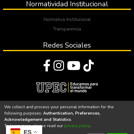
Normatividad Institucional
Normativa Institucional
Transparencia
Redes Sociales
© Todos los derechos reservados 2023
We collect and process your personal information for the
following purposes:
Authentication, Preferences,
Universidad Politécnica Estatal del Carchi
Acknowledgement and Statistics
.
To learn more, please read our
privacy policy
.
Universidad Politécnica Estatal del Carchi | Acreditada por el
ES