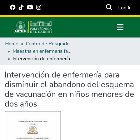
(cur
Log In
Communities & Collections
Home
Centro de Posgrado
All of DSpace
Maestría en enfermería familiar y comunitaria
Intervención de enfermería para disminuir el abandono del esquema de vacunación en niños menores de dos años
Statistics
Estadísticas Externas
Intervención de enfermería para
disminuir el abandono del esquema
Manuales
de vacunación en niños menores de
dos años