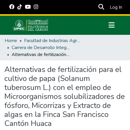
(cur
Log In
Communities & Collections
Home
Facultad de Industrias Agropecuarias y Ciencias Ambientales
All of DSpace
Carrera de Desarrollo Integral Agropecuario
Alternativas de fertilización para el cultivo de papa (Solanum tuberosum L.) con el empleo de Microorganismos solubilizadores de fósforo, Micorrizas y Extracto de algas en la Finca San Francisco Cantón Huaca
Statistics
Estadísticas Externas
Alternativas de fertilización para el
cultivo de papa (Solanum
Manuales
tuberosum L.) con el empleo de
Microorganismos solubilizadores de
fósforo, Micorrizas y Extracto de
algas en la Finca San Francisco
Cantón Huaca