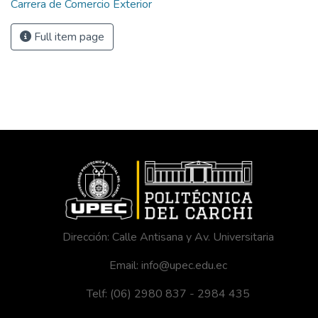
Carrera de Comercio Exterior
Full item page
Dirección: Calle Antisana y Av. Universitaria
Email: info@upec.edu.ec
Telf: (06) 2980 837 - 2984 435