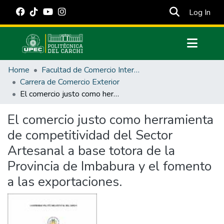
(cur
Log In
Communities & Collections
Home
Facultad de Comercio Internacional, Integración, Administración y Economía Empresarial
All of DSpace
Carrera de Comercio Exterior
El comercio justo como herramienta de competitividad del Sector Artesanal a base totora de la Provincia de Imbabura y el fomento a las exportaciones.
Statistics
Estadísticas Externas
El comercio justo como herramienta
de competitividad del Sector
Manuales
Artesanal a base totora de la
Provincia de Imbabura y el fomento
a las exportaciones.