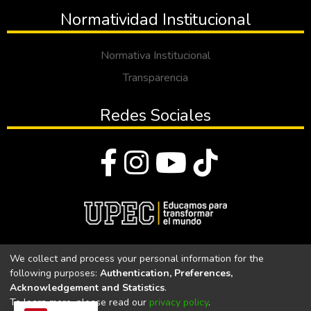
Normatividad Institucional
Normativa Institucional
Transparencia
Redes Sociales
© Todos los derechos reservados 2023
We collect and process your personal information for the
following purposes:
Authentication, Preferences,
Universidad Politécnica Estatal del Carchi
Acknowledgement and Statistics
.
To learn more, please read our
privacy policy
.