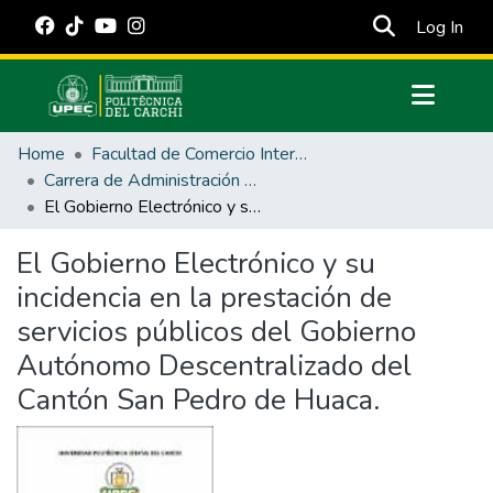
(cur
Log In
Communities & Collections
Home
Facultad de Comercio Internacional, Integración, Administración y Economía Empresarial
All of DSpace
Carrera de Administración Pública
El Gobierno Electrónico y su incidencia en la prestación de servicios públicos del Gobierno Autónomo Descentralizado del Cantón San Pedro de Huaca.
Statistics
Estadísticas Externas
El Gobierno Electrónico y su
incidencia en la prestación de
Manuales
servicios públicos del Gobierno
Autónomo Descentralizado del
Cantón San Pedro de Huaca.