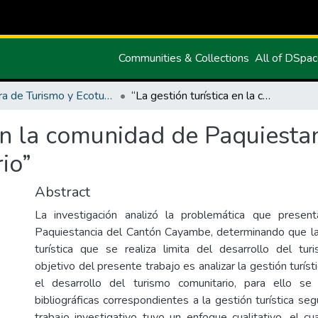
Communities & Collections
All of DSpa
Carrera de Turismo y Ecoturimo
“La gestión turística en la comunidad de Paquiestancia y el desarrollo del turismo comunitario”
 en la comunidad de Paquiestan
io”
Abstract
La investigación analizó la problemática que prese
Paquiestancia del Cantón Cayambe, determinando que la
turística que se realiza limita del desarrollo del tur
objetivo del presente trabajo es analizar la gestión turíst
el desarrollo del turismo comunitario, para ello s
bibliográficas correspondientes a la gestión turística seg
trabajo investigativo tuvo un enfoque cualitativo, el c