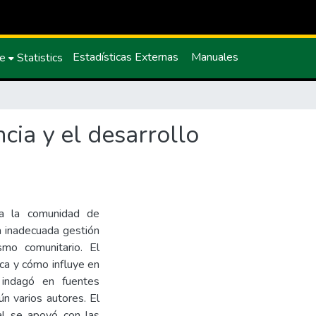
Estadísticas Externas
Manuales
ce
Statistics
cia y el desarrollo
nta la comunidad de
 inadecuada gestión
ismo comunitario. El
ica y cómo influye en
e indagó en fuentes
ún varios autores. El
ual se apoyó con las