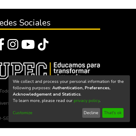
edes Sociales
We collect and process your personal information for the
following purposes:
Authentication, Preferences,
Todos los derechos reservados 2023
Acknowledgement and Statistics
.
To learn more, please read our
privacy policy
.
iversidad Politécnica Estatal del Carchi
Customize
Decline
That's ok
. 160-SE-33-CACES-2020