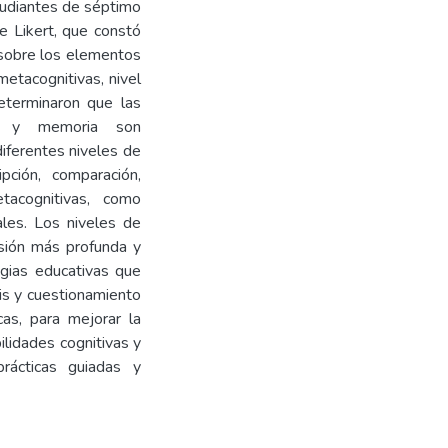
tudiantes de séptimo
e Likert, que constó
 sobre los elementos
metacognitivas, nivel
 determinaron que las
ión y memoria son
iferentes niveles de
pción, comparación,
etacognitivas, como
ales. Los niveles de
nsión más profunda y
egias educativas que
sis y cuestionamiento
cas, para mejorar la
ilidades cognitivas y
prácticas guiadas y