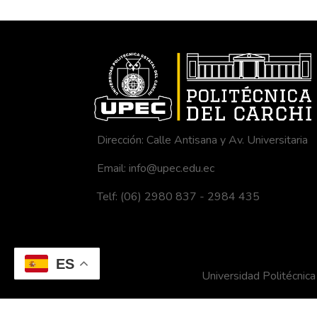
Dirección: Calle Antisana y Av. Universitaria
Email: info@upec.edu.ec
Telf: (06) 2980 837 - 2984 435
ES
Universidad Politécni