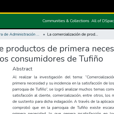
Communities & Collections
All of DSpa
Carrera de Administración de Empresas y Marketing
La comercialización de productos de primera necesidad y su incidencia en la satisfacción de los consumidores de Tufiño
e productos de primera necesi
 los consumidores de Tufiño
Abstract
Al realizar la investigación del tema: “Comercializac
primera necesidad y su incidencia en la satisfacción de l
parroquia de Tufiño”, se logró analizar muchos temas com
satisfacción al cliente, comercialización, entre otros, los
de sustento para dicha indagación. A través de la aplicac
comprobó que en la parroquia de Tufiño existe esca
primera necesidad, lo que genera insatisfacción en l