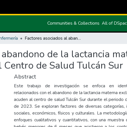
Communities & Collections
All of DSpa
nfermería
Factores asociados al abandono de la lactancia materna exclusiva en las madres que acuden al Centro de Salud Tulcán Sur
 abandono de la lactancia mat
 Centro de Salud Tulcán Sur
Abstract
Este trabajo de investigación se enfoca en identi
relacionados con el abandono de la lactancia materna exc
acuden al centro de salud Tulcán Sur durante el periodo 
de 2023. Se exploran factores de diversas categorías,
sociales, económicos, físicos y culturales. La metodolo
enfoques cualitativos y cuantitativos, con una muestr
bebés menores de 6 meses que asistieron a los contr