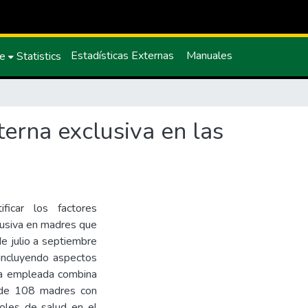
Estadísticas Externas
Manuales
ce
Statistics
erna exclusiva en las
ficar los factores
lusiva en madres que
de julio a septiembre
 incluyendo aspectos
gía empleada combina
a de 108 madres con
oles de salud en el