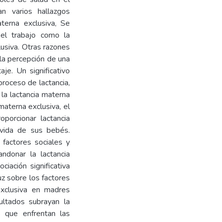
n varios hallazgos
terna exclusiva, Se
el trabajo como la
lusiva. Otras razones
la percepción de una
je. Un significativo
roceso de lactancia,
la lactancia materna
materna exclusiva, el
porcionar lactancia
vida de sus bebés.
 factores sociales y
ndonar la lactancia
iación significativa
uz sobre los factores
exclusiva en madres
ultados subrayan la
s que enfrentan las