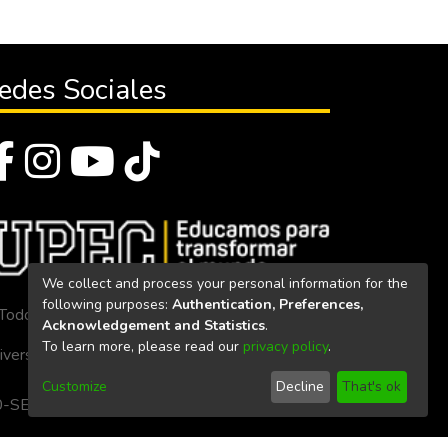
edes Sociales
We collect and process your personal information for the
following purposes:
Authentication, Preferences,
Todos los derechos reservados 2023
Acknowledgement and Statistics
.
To learn more, please read our
privacy policy
.
iversidad Politécnica Estatal del Carchi
Customize
Decline
That's ok
. 160-SE-33-CACES-2020