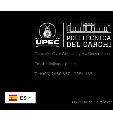
Dirección: Calle Antisana y Av. Universitaria
Email: info@upec.edu.ec
Telf: (06) 2980 837 - 2984 435
ES
Universidad Politécni