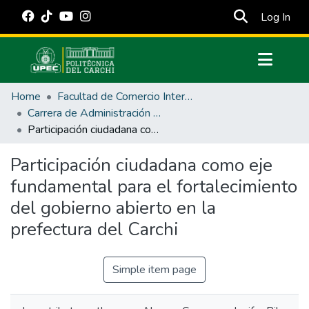
(cur
Log In
Communities & Collections
Home
Facultad de Comercio Internacional, Integración, Administración y Economía Empresarial
All of DSpace
Carrera de Administración Pública
Participación ciudadana como eje fundamental para el fortalecimiento del gobierno abierto en la prefectura del Carchi
Statistics
Estadísticas Externas
Participación ciudadana como eje
fundamental para el fortalecimiento
Manuales
del gobierno abierto en la
prefectura del Carchi
Simple item page