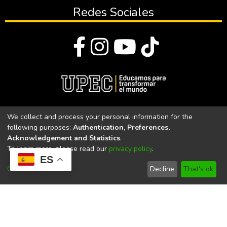
Redes Sociales
© Todos los derechos reservados 2023
We collect and process your personal information for the
following purposes:
Authentication, Preferences,
Universidad Politécnica Estatal del Carchi
Acknowledgement and Statistics
.
To learn more, please read our
privacy policy
.
Universidad Politécnica Estatal del Carchi | Acreditada por el
ES
CACES Resolución N°. 160-SE-33-CACES-2020
Customize
Decline
That's ok