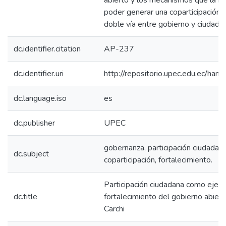
abierto y los mecanismos que la ins
poder generar una coparticipación 
doble vía entre gobierno y ciudada
dc.identifier.citation
AP-237
dc.identifier.uri
http://repositorio.upec.edu.ec/h
dc.language.iso
es
dc.publisher
UPEC
gobernanza, participación ciudadana
dc.subject
coparticipación, fortalecimiento.
Participación ciudadana como eje f
dc.title
fortalecimiento del gobierno abiert
Carchi