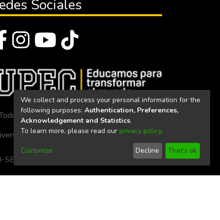
edes Sociales
We collect and process your personal information for the
following purposes:
Authentication, Preferences,
Todos los derechos reservados 2023
Acknowledgement and Statistics
.
To learn more, please read our
privacy policy
.
iversidad Politécnica Estatal del Carchi
Customize
Decline
That's ok
. 160-SE-33-CACES-2020