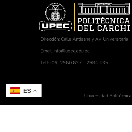
Dirección: Calle Antisana y Av. Universitaria
Email: info@upec.edu.ec
Telf: (06) 2980 837 - 2984 435
ES
Universidad Politécni