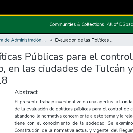
Communities & Collections
All of DSpa
Carrera de Administración Pública
Evaluación de las Políticas Públicas para el control de canes en situación de abandono, en las ciudades de Tulcán y San Gabriel, durante el período 2016 - 2018
íticas Públicas para el contro
, en las ciudades de Tulcán y
18
Abstract
El presente trabajo investigativo da una apertura a la ind
de la evaluación de políticas públicas para el control de 
abandono, la normativa concerniente a este tema y la rela
tiene con el conocimiento de la sociedad. Se examinó 
Constitución, de la normativa actual y vigente, del Regl