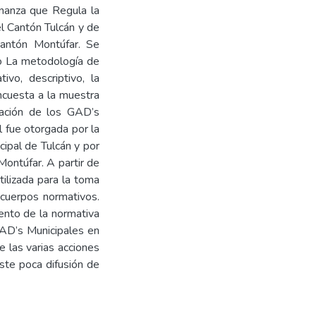
nanza que Regula la
l Cantón Tulcán y de
Cantón Montúfar. Se
io La metodología de
ivo, descriptivo, la
ncuesta a la muestra
mación de los GAD’s
l fue otorgada por la
ipal de Tulcán y por
ontúfar. A partir de
ilizada para la toma
 cuerpos normativos.
ento de la normativa
GAD’s Municipales en
e las varias acciones
ste poca difusión de