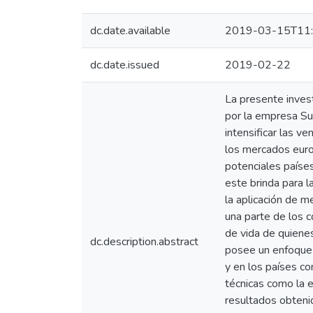
dc.date.available
2019-03-15T11:
dc.date.issued
2019-02-22
La presente invest
por la empresa Su
intensificar las v
los mercados euro
potenciales países
este brinda para l
la aplicación de m
una parte de los c
de vida de quienes
dc.description.abstract
posee un enfoque 
y en los países co
técnicas como la e
resultados obteni