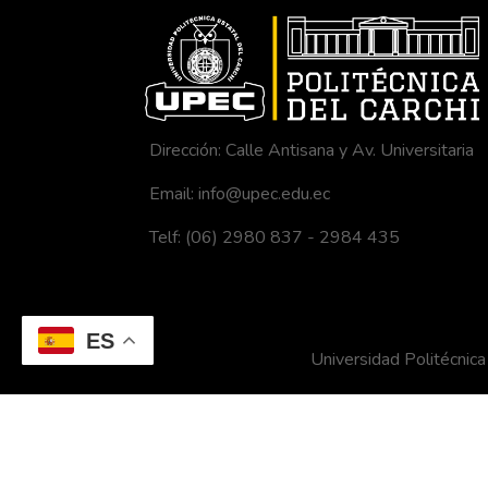
Dirección: Calle Antisana y Av. Universitaria
Email: info@upec.edu.ec
Telf: (06) 2980 837 - 2984 435
ES
Universidad Politécni