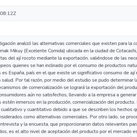
08:12Z
igación analizó las alternativas comerciales que existen para la co
mak Mikuy (Excelente Comida) ubicada en la ciudad de Cotacachi,
entas del ají rocoto mediante la exportación, valiéndose de las n
peos quienes se han inclinado por el consumo de productos natura
 es España, país en el que existe un significativo consumo de ají
a salud. Por tal razón, por medio del estudio se pudo determinar la
ecanismos de comercialización se logrará la exportación del produc
onsumidores aún no satisfechos, llevando a la empresa a generar 
 estén inmersos en la producción, comercialización del producto.
cualitativo y cuantitativo debido a que se describen los hechos
nsiderados como alternativas comerciales. Por otro lado, se proc
ntrevista y la encuesta, que proporcionaron datos relevantes par
dos, es el alto nivel de aceptación del producto por el mercado 