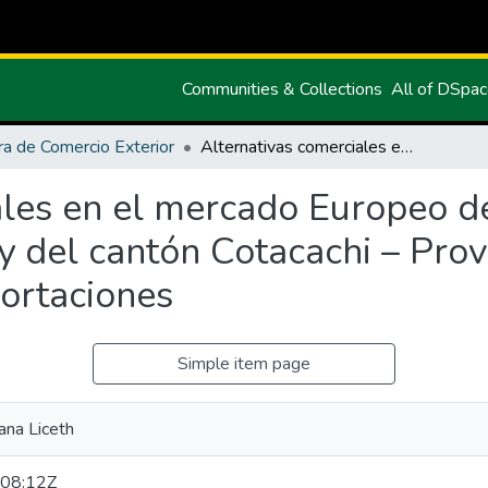
Communities & Collections
All of DSpa
ra de Comercio Exterior
Alternativas comerciales en el mercado Europeo del ají rocoto de la empresa Sumak Mikuy del cantón Cotacachi – Provincia de Imbabura y el fomento de las exportaciones
les en el mercado Europeo del
del cantón Cotacachi – Prov
portaciones
Simple item page
hana Liceth
08:12Z