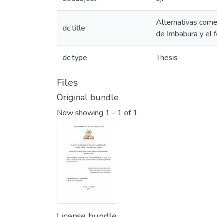
Alternativas come
dc.title
de Imbabura y el 
dc.type
Thesis
Files
Original bundle
Now showing
1 - 1 of 1
License bundle