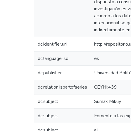
dispuesto a consu
investigación es 
acuerdo a los dato
internacional se g
indirectamente e
dc.identifier.uri
http://repositor
dc.language.iso
es
dc.publisher
Universidad Polité
dc.relation.ispartofseries
CEYNI;439
dc.subject
Sumak Mikuy
dc.subject
Fomento a las ex
dc.subject
aji