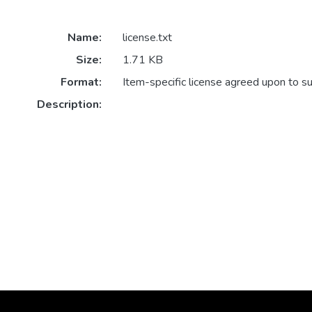
Name:
license.txt
Size:
1.71 KB
Format:
Item-specific license agreed upon to s
Description: