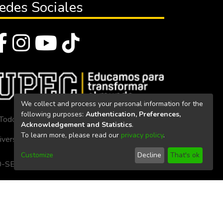
edes Sociales
We collect and process your personal information for the
following purposes:
Authentication, Preferences,
Todos los derechos reservados 2023
Acknowledgement and Statistics
.
To learn more, please read our
privacy policy
.
iversidad Politécnica Estatal del Carchi
Customize
Decline
That's ok
. 160-SE-33-CACES-2020