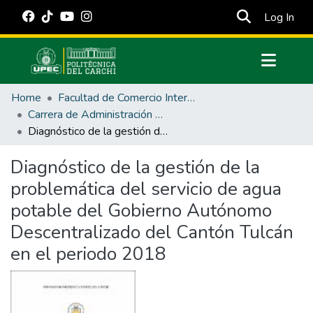
(cur
Log In
Communities & Collections
Home
Facultad de Comercio Internacional, Integración, Administración y Economía Empresarial
All of DSpace
Carrera de Administración Pública
Diagnóstico de la gestión de la problemática del servicio de agua potable del Gobierno Autónomo Descentralizado del Cantón Tulcán en el periodo 2018
Statistics
Estadísticas Externas
Diagnóstico de la gestión de la
problemática del servicio de agua
Manuales
potable del Gobierno Autónomo
Descentralizado del Cantón Tulcán
en el periodo 2018