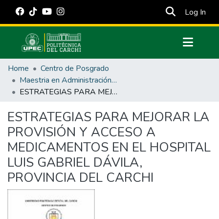
(cur
Log In
Communities & Collections
Home
Centro de Posgrado
All of DSpace
Maestria en Administración Pública
ESTRATEGIAS PARA MEJORAR LA PROVISIÓN Y ACCESO A MEDICAMENTOS EN EL HOSPITAL LUIS GABRIEL DÁVILA, PROVINCIA DEL CARCHI
Statistics
Estadísticas Externas
ESTRATEGIAS PARA MEJORAR LA
PROVISIÓN Y ACCESO A
Manuales
MEDICAMENTOS EN EL HOSPITAL
LUIS GABRIEL DÁVILA,
PROVINCIA DEL CARCHI