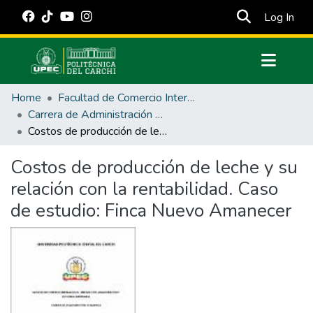
(cur
Log In
Communities & Collections
Home
Facultad de Comercio Internacional, Integración, Administración y Economía Empresarial
All of DSpace
Carrera de Administración de Empresas y Marketing
Costos de producción de leche y su relación con la rentabilidad. Caso de estudio: Finca Nuevo Amanecer
Statistics
Estadísticas Externas
Costos de producción de leche y su
relación con la rentabilidad. Caso
Manuales
de estudio: Finca Nuevo Amanecer