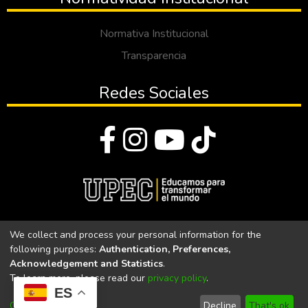
Normativa Institucional
Transparencia
Redes Sociales
© Todos los derechos reservados 2023
We collect and process your personal information for the
following purposes:
Authentication, Preferences,
Universidad Politécnica Estatal del Carchi
Acknowledgement and Statistics
.
To learn more, please read our
privacy policy
.
Universidad Politécnica Estatal del Carchi | Acreditada por el
ES
CACES Resolución N°. 160-SE-33-CACES-2020
Customize
Decline
That's ok