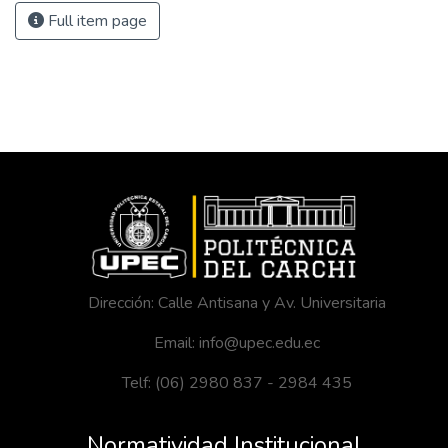
Full item page
Dirección: Calle Antisana y Av. Universitaria
Email: info@upec.edu.ec
Telf: (06) 2980 837 - 2984 435
Normatividad Institucional