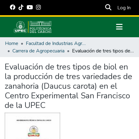
(cur
Log In
Communities & Collections
Home
Facultad de Industrias Agropecuarias y Ciencias Ambientales
All of DSpace
Carrera de Agropecuaria
Evaluación de tres tipos de biol en la producción de tres variedades de zanahoria (Daucus carota) en el Centro Experimental San Francisco de la UPEC
Statistics
Evaluación de tres tipos de biol en
Estadísticas Externas
la producción de tres variedades de
Manuales
zanahoria (Daucus carota) en el
Centro Experimental San Francisco
de la UPEC