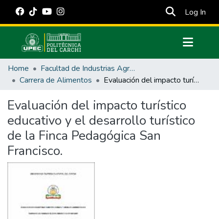
(cur
Log In
Communities & Collections
Home
Facultad de Industrias Agropecuarias y Ciencias Ambientales
All of DSpace
Carrera de Alimentos
Evaluación del impacto turístico educativo y el desarrollo turístico de la Finca Pedagógica San Francisco.
Statistics
Evaluación del impacto turístico
Estadísticas Externas
educativo y el desarrollo turístico
Manuales
de la Finca Pedagógica San
Francisco.