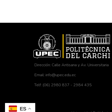
Dirección: Calle Antisana y Av. Universitaria
Email: info@upec.edu.ec
Telf: (06) 2980 837 - 2984 435
ES