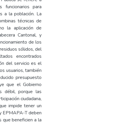
 funcionarios para
os a la población. La
combinas técnicas de
mo la aplicación de
becera Cantonal, y
uncionamiento de los
 residuos sólidos, del
tados encontrados
n del servicio es el
los usuarios, también
reducido presupuesto
uye que el Gobierno
s débil, porque las
ticipación ciudadana,
 que impide tener un
án y EPMAPA-T deben
s que beneficien a la