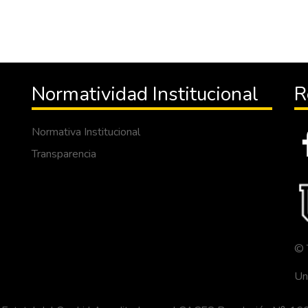
Normatividad Institucional
R
Normativa Institucional
Transparencia
© 
Un