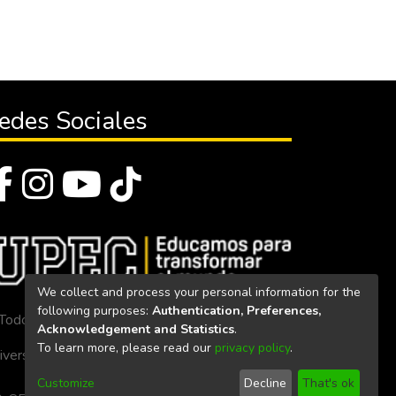
edes Sociales
We collect and process your personal information for the
following purposes:
Authentication, Preferences,
Todos los derechos reservados 2023
Acknowledgement and Statistics
.
To learn more, please read our
privacy policy
.
iversidad Politécnica Estatal del Carchi
Customize
Decline
That's ok