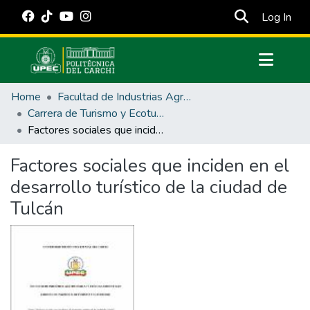
(cur
Log In
Communities & Collections
Home
Facultad de Industrias Agropecuarias y Ciencias Ambientales
All of DSpace
Carrera de Turismo y Ecoturimo
Factores sociales que inciden en el desarrollo turístico de la ciudad de Tulcán
Statistics
Estadísticas Externas
Factores sociales que inciden en el
desarrollo turístico de la ciudad de
Manuales
Tulcán