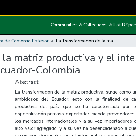
Communities & Collections
All of DSpa
ra de Comercio Exterior
La Transformación de la matriz productiva y el intercambio comercial de productos agrícolas Ecuador-Colombia
la matriz productiva y el int
Ecuador-Colombia
Abstract
La transformación de la matriz productiva, surge como 
ambiciosos del Ecuador, esto con la finalidad de ca
productiva del país, que se ha caracterizado por 
especialización primario exportador, siendo proveedores
los mercados internacionales y a su vez importadores 
alto valor agregado, y a su vez ha desencadenado a qu
escenarios desiguales en el intercambio comercial, por 