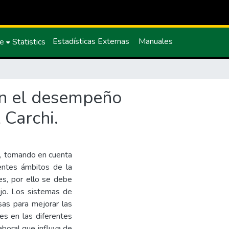
Estadísticas Externas
Manuales
ce
Statistics
 en el desempeño
 Carchi.
a, tomando en cuenta
rentes ámbitos de la
les, por ello se debe
ajo. Los sistemas de
as para mejorar las
es en las diferentes
boral que influya de