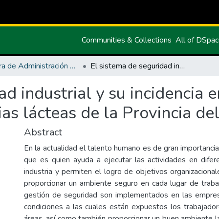
Communities & Collections
All of DSpa
Carrera de Administración de Empresas y Marketing
El sistema de seguridad industrial y su incidencia en el desempeño laboral de las industrias lácteas de la Provincia del Carchi.
ad industrial y su incidencia
ias lácteas de la Provincia del
Abstract
En la actualidad el talento humano es de gran importanci
que es quien ayuda a ejecutar las actividades en dife
industria y permiten el logro de objetivos organizaciona
proporcionar un ambiente seguro en cada lugar de trab
gestión de seguridad son implementados en las empres
condiciones a las cuales están expuestos los trabajador
áreas, así como también proporcionar un buen ambiente la