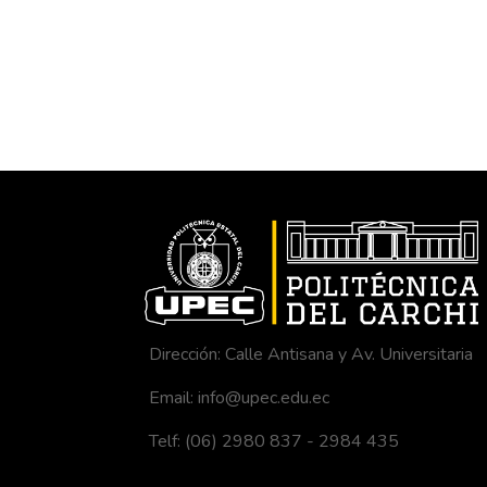
Dirección: Calle Antisana y Av. Universitaria
Email: info@upec.edu.ec
Telf: (06) 2980 837 - 2984 435