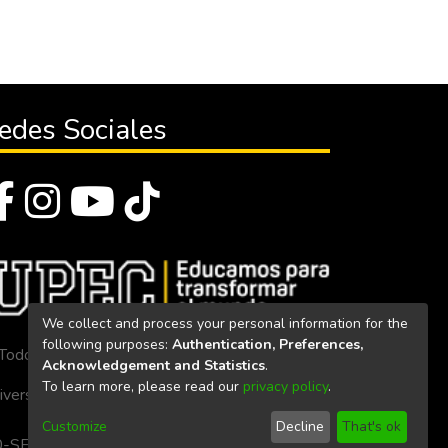
edes Sociales
We collect and process your personal information for the
following purposes:
Authentication, Preferences,
Todos los derechos reservados 2023
Acknowledgement and Statistics
.
To learn more, please read our
privacy policy
.
iversidad Politécnica Estatal del Carchi
Customize
Decline
That's ok
. 160-SE-33-CACES-2020