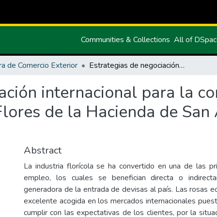
Communities & Collections
All of DSpa
ra de Comercio Exterior
Estrategias de negociación internacional para la comercialización de rosas de la empresa Flores de la Hacienda de San Antonio de Mira de la provincia del Carchi
ación internacional para la co
lores de la Hacienda de San 
Abstract
La industria florícola se ha convertido en una de las pr
empleo, los cuales se benefician directa o indirec
generadora de la entrada de devisas al país. Las rosas e
excelente acogida en los mercados internacionales pues
cumplir con las expectativas de los clientes, por la situa