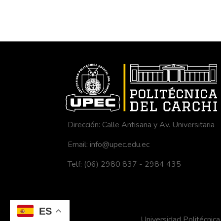
Dirección: Calle Antisana y Av. Universitaria
Email: info@upec.edu.ec
Telf: (06) 2980 837 - 2984 435
ES
Universidad Politécni