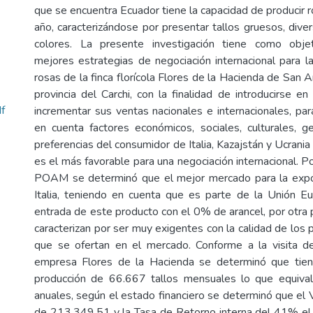
que se encuentra Ecuador tiene la capacidad de producir 
año, caracterizándose por presentar tallos gruesos, dive
colores. La presente investigación tiene como obje
mejores estrategias de negociación internacional para la
rosas de la finca florícola Flores de la Hacienda de San A
provincia del Carchi, con la finalidad de introducirse 
f
incrementar sus ventas nacionales e internacionales, pa
en cuenta factores económicos, sociales, culturales, g
preferencias del consumidor de Italia, Kazajstán y Ucrania
es el más favorable para una negociación internacional. P
POAM se determinó que el mejor mercado para la expo
Italia, teniendo en cuenta que es parte de la Unión E
entrada de este producto con el 0% de arancel, por otra p
caracterizan por ser muy exigentes con la calidad de los 
que se ofertan en el mercado. Conforme a la visita d
empresa Flores de la Hacienda se determinó que tie
producción de 66.667 tallos mensuales lo que equiva
anuales, según el estado financiero se determinó que el 
de 213.349,51 y la Tasa de Retorno interna del 41% el c