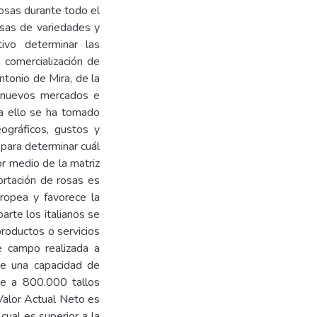
rosas durante todo el
rsas de variedades y
tivo determinar las
 comercialización de
ntonio de Mira, de la
en nuevos mercados e
ra ello se ha tomado
eográficos, gustos y
 para determinar cuál
or medio de la matriz
rtación de rosas es
uropea y favorece la
arte los italianos se
productos o servicios
e campo realizada a
ne una capacidad de
le a 800.000 tallos
Valor Actual Neto es
ual es superior a la