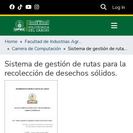
(cur
Log In
Communities & Collections
Home
Facultad de Industrias Agropecuarias y Ciencias Ambientales
All of DSpace
Carrera de Computación
Sistema de gestión de rutas para la recolección de desechos sólidos.
Statistics
Sistema de gestión de rutas para la
Estadísticas Externas
recolección de desechos sólidos.
Manuales