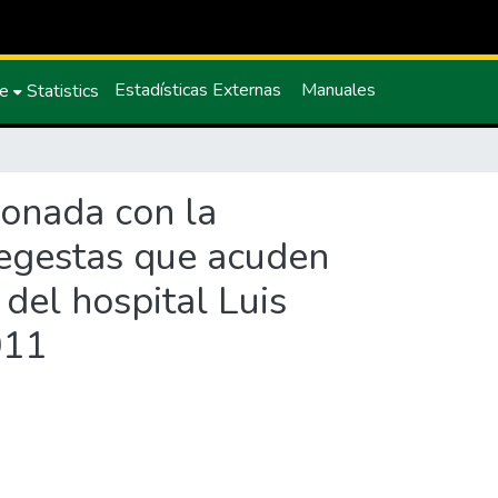
Estadísticas Externas
Manuales
ce
Statistics
ionada con la
megestas que acuden
 del hospital Luis
011