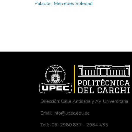
Palacios, Mercedes Soledad
Dirección: Calle Antisana y Av. Universitaria
Email: info@upec.edu.ec
Telf: (06) 2980 837 - 2984 435