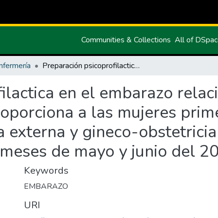
Communities & Collections
All of DSpa
nfermería
Preparación psicoprofilactica en el embarazo relacionada con la información que se proporciona a las mujeres primegestas que acuden al servicio de consulta externa y gineco-obstetricia del hospital Luis Gabriel Dávila en los meses de mayo y junio del 2011
ilactica en el embarazo relac
roporciona a las mujeres pri
a externa y gineco-obstetricia
s meses de mayo y junio del 2
Keywords
EMBARAZO
URI