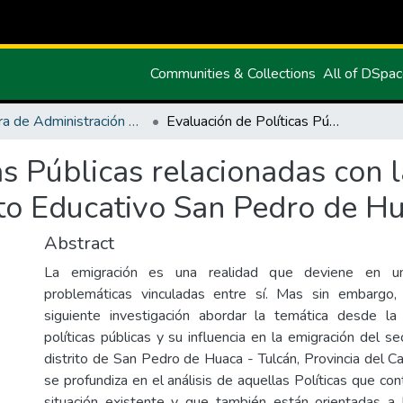
Communities & Collections
All of DSpa
Carrera de Administración Pública
Evaluación de Políticas Públicas relacionadas con la problemática de migración en el Distrito Educativo San Pedro de Huaca - Tulcán
as Públicas relacionadas con 
ito Educativo San Pedro de H
Abstract
La emigración es una realidad que deviene en una
problemáticas vinculadas entre sí. Mas sin embargo
siguiente investigación abordar la temática desde la
políticas públicas y su influencia en la emigración del se
distrito de San Pedro de Huaca - Tulcán, Provincia del Ca
se profundiza en el análisis de aquellas Políticas que con
situación existente y que también están orientadas a 