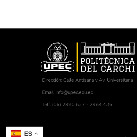
Dirección: Calle Antisana y Av. Universitaria
Email: info@upec.edu.ec
Telf: (06) 2980 837 - 2984 435
ES