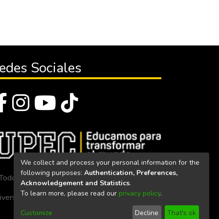
edes Sociales
We collect and process your personal information for the
following purposes:
Authentication, Preferences,
Todos los derechos reservados 2023
Acknowledgement and Statistics
.
To learn more, please read our
privacy policy
.
iversidad Politécnica Estatal del Carchi
Customize
Decline
That's ok