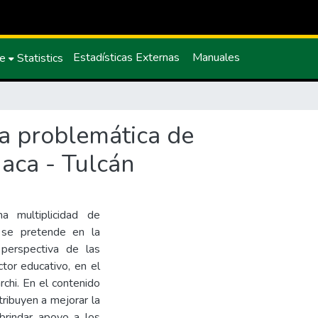
Estadísticas Externas
Manuales
ce
Statistics
la problemática de
uaca - Tulcán
 multiplicidad de
, se pretende en la
 perspectiva de las
ctor educativo, en el
rchi. En el contenido
tribuyen a mejorar la
brindar apoyo a los