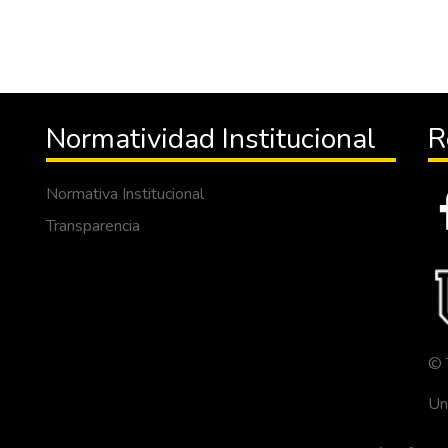
Normatividad Institucional
R
Normativa Institucional
Transparencia
© 
Un