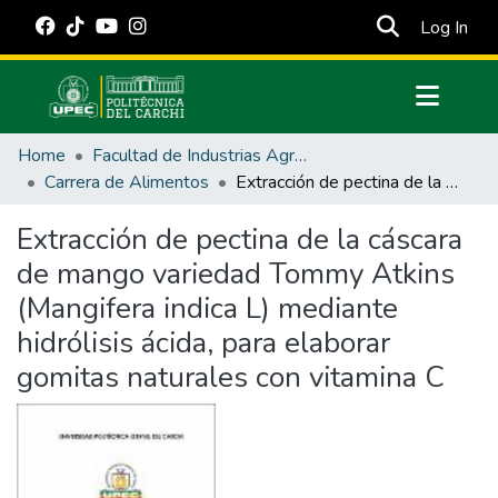
(cur
Log In
Communities & Collections
Home
Facultad de Industrias Agropecuarias y Ciencias Ambientales
All of DSpace
Carrera de Alimentos
Extracción de pectina de la cáscara de mango variedad Tommy Atkins (Mangifera indica L) mediante hidrólisis ácida, para elaborar gomitas naturales con vitamina C
Statistics
Extracción de pectina de la cáscara
Estadísticas Externas
de mango variedad Tommy Atkins
Manuales
(Mangifera indica L) mediante
hidrólisis ácida, para elaborar
gomitas naturales con vitamina C