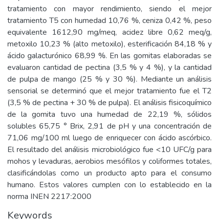
tratamiento con mayor rendimiento, siendo el mejor
tratamiento T5 con humedad 10,76 %, ceniza 0,42 %, peso
equivalente 1612,90 mg/meq, acidez libre 0,62 meq/g,
metoxilo 10,23 % (alto metoxilo), esterificación 84,18 % y
ácido galacturónico 68,99 %. En las gomitas elaboradas se
evaluaron cantidad de pectina (3,5 % y 4 %), y la cantidad
de pulpa de mango (25 % y 30 %). Mediante un análisis
sensorial se determinó que el mejor tratamiento fue el T2
(3,5 % de pectina + 30 % de pulpa). El análisis fisicoquímico
de la gomita tuvo una humedad de 22,19 %, sólidos
solubles 65,75 ° Brix, 2,91 de pH y una concentración de
71,06 mg/100 ml luego de enriquecer con ácido ascórbico.
El resultado del análisis microbiológico fue <10 UFC/g para
mohos y levaduras, aerobios mesófilos y coliformes totales,
clasificándolas como un producto apto para el consumo
humano. Estos valores cumplen con lo establecido en la
norma INEN 2217:2000
Keywords