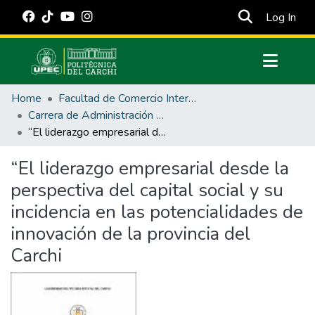
(cur
Log In
Communities & Collections
Home
Facultad de Comercio Internacional, Integración, Administración y Economía Empresarial
All of DSpace
Carrera de Administración de Empresas y Marketing
“El liderazgo empresarial desde la perspectiva del capital social y su incidencia en las potencialidades de innovación de la provincia del Carchi
Statistics
Estadísticas Externas
“El liderazgo empresarial desde la
perspectiva del capital social y su
Manuales
incidencia en las potencialidades de
innovación de la provincia del
Carchi