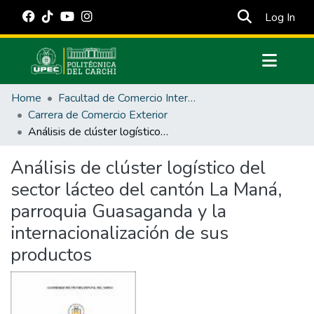
(cur
Log In
Communities & Collections
Home
Facultad de Comercio Internacional, Integración, Administración y Economía Empresarial
All of DSpace
Carrera de Comercio Exterior
Análisis de clúster logístico del sector lácteo del cantón La Maná, parroquia Guasaganda y la internacionalización de sus productos
Statistics
Estadísticas Externas
Análisis de clúster logístico del
sector lácteo del cantón La Maná,
Manuales
parroquia Guasaganda y la
internacionalización de sus
productos