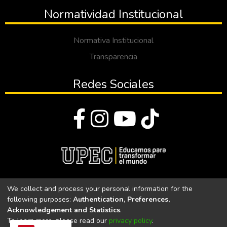
Normatividad Institucional
Normativa Institucional
Transparencia
Redes Sociales
© Todos los derechos reservados 2023
We collect and process your personal information for the
following purposes:
Authentication, Preferences,
Universidad Politécnica Estatal del Carchi
Acknowledgement and Statistics
.
To learn more, please read our
privacy policy
.