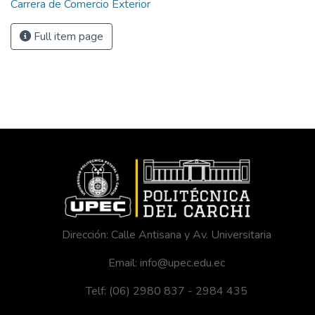
Carrera de Comercio Exterior
Full item page
Dirección: Calle Antisana y Av. Universitaria
Email: info@upec.edu.ec
Telf: (06) 2980 837 - 2984 435