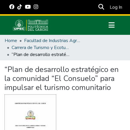
(cur
Log In
Communities & Collections
Home
Facultad de Industrias Agropecuarias y Ciencias Ambientales
All of DSpace
Carrera de Turismo y Ecoturimo
“Plan de desarrollo estratégico en la comunidad “El Consuelo” para impulsar el turismo comunitario
Statistics
Estadísticas Externas
“Plan de desarrollo estratégico en
la comunidad “El Consuelo” para
Manuales
impulsar el turismo comunitario