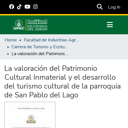
(cur
Log In
Communities & Collections
Home
Facultad de Industrias Agropecuarias y Ciencias Ambientales
All of DSpace
Carrera de Turismo y Ecoturimo
La valoración del Patrimonio Cultural Inmaterial y el desarrollo del turismo cultural de la parroquia de San Pablo del Lago
Statistics
Estadísticas Externas
La valoración del Patrimonio
Cultural Inmaterial y el desarrollo
Manuales
del turismo cultural de la parroquia
de San Pablo del Lago