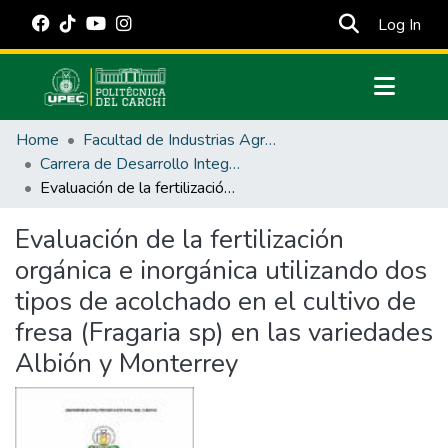
(cur
Log In
Communities & Collections
Home
Facultad de Industrias Agropecuarias y Ciencias Ambientales
All of DSpace
Carrera de Desarrollo Integral Agropecuario
Evaluación de la fertilización orgánica e inorgánica utilizando dos tipos de acolchado en el cultivo de fresa (Fragaria sp) en las variedades Albión y Monterrey
Statistics
Estadísticas Externas
Evaluación de la fertilización
orgánica e inorgánica utilizando dos
Manuales
tipos de acolchado en el cultivo de
fresa (Fragaria sp) en las variedades
Albión y Monterrey