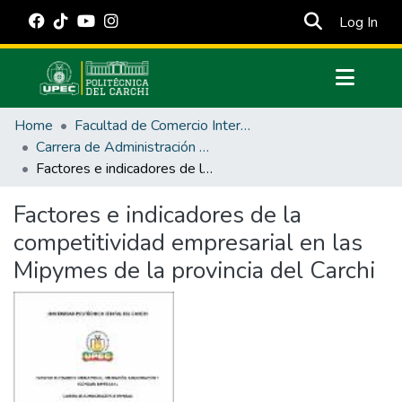
(cur
Log In
Communities & Collections
Home
Facultad de Comercio Internacional, Integración, Administración y Economía Empresarial
All of DSpace
Carrera de Administración de Empresas y Marketing
Factores e indicadores de la competitividad empresarial en las Mipymes de la provincia del Carchi
Statistics
Estadísticas Externas
Factores e indicadores de la
competitividad empresarial en las
Manuales
Mipymes de la provincia del Carchi