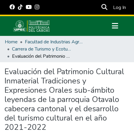
(cur
Log In
Communities & Collections
Home
Facultad de Industrias Agropecuarias y Ciencias Ambientales
All of DSpace
Carrera de Turismo y Ecoturimo
Evaluación del Patrimonio Cultural Inmaterial Tradiciones y Expresiones Orales sub-ámbito leyendas de la parroquia Otavalo cabecera cantonal y el desarrollo del turismo cultural en el año 2021-2022
Statistics
Estadísticas Externas
Evaluación del Patrimonio Cultural
Inmaterial Tradiciones y
Manuales
Expresiones Orales sub-ámbito
leyendas de la parroquia Otavalo
cabecera cantonal y el desarrollo
del turismo cultural en el año
2021-2022