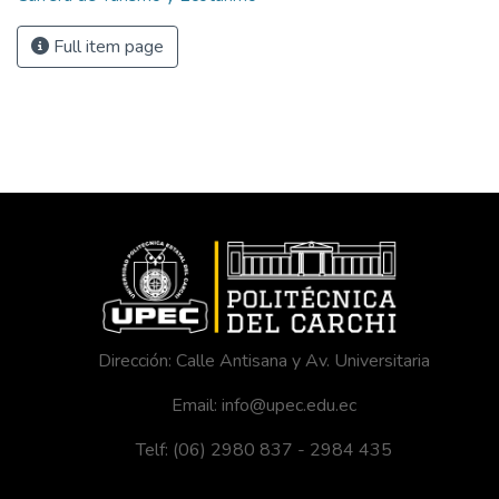
Full item page
Dirección: Calle Antisana y Av. Universitaria
Email: info@upec.edu.ec
Telf: (06) 2980 837 - 2984 435