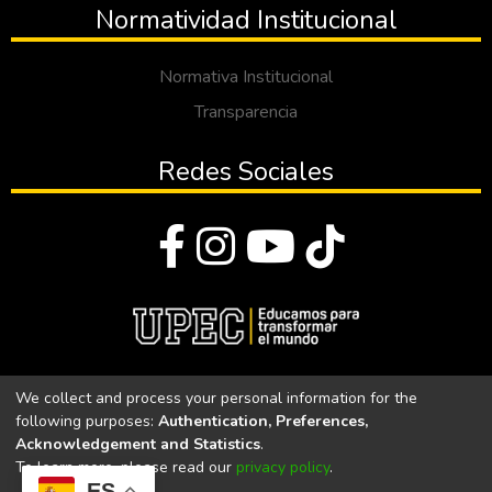
Normatividad Institucional
Normativa Institucional
Transparencia
Redes Sociales
© Todos los derechos reservados 2023
We collect and process your personal information for the
following purposes:
Authentication, Preferences,
Universidad Politécnica Estatal del Carchi
Acknowledgement and Statistics
.
To learn more, please read our
privacy policy
.
Universidad Politécnica Estatal del Carchi | Acreditada por el
ES