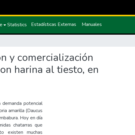
Estadísticas Externas
Manuales
ce
Statistics
n y comercialización
on harina al tiesto, en
 la demanda potencial
oria amarilla (Daucus
e Imbabura. Hoy en día
midas chatarras que
to existen muchas