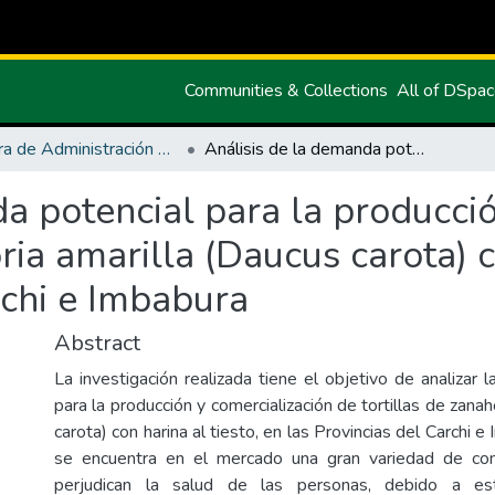
Communities & Collections
All of DSpa
Carrera de Administración de Empresas y Marketing
Análisis de la demanda potencial para la producción y comercialización de tortillas de zanahoria amarilla (Daucus carota) con harina al tiesto, en las Provincias del Carchi e Imbabura
a potencial para la producció
ria amarilla (Daucus carota) c
rchi e Imbabura
Abstract
La investigación realizada tiene el objetivo de analizar
para la producción y comercialización de tortillas de zanah
carota) con harina al tiesto, en las Provincias del Carchi 
se encuentra en el mercado una gran variedad de co
perjudican la salud de las personas, debido a es