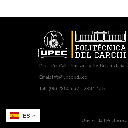
Dirección: Calle Antisana y Av. Universitaria
Email: info@upec.edu.ec
Telf: (06) 2980 837 - 2984 435
ES
Universidad Politécni