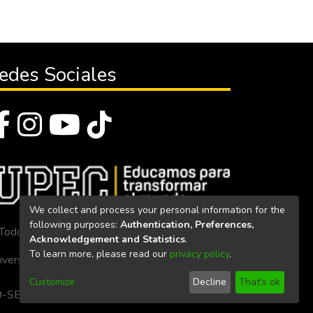
edes Sociales
We collect and process your personal information for the
following purposes:
Authentication, Preferences,
Todos los derechos reservados 2023
Acknowledgement and Statistics
.
To learn more, please read our
privacy policy
.
iversidad Politécnica Estatal del Carchi
Customize
Decline
That's ok
. 160-SE-33-CACES-2020