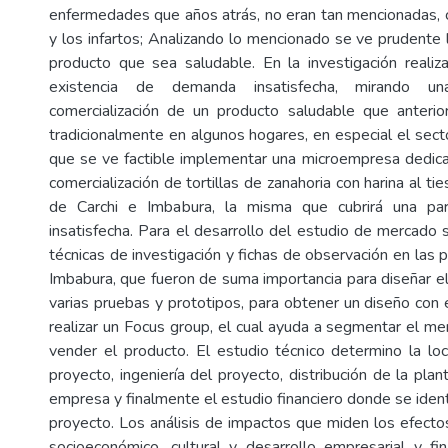
enfermedades que años atrás, no eran tan mencionadas,
y los infartos; Analizando lo mencionado se ve prudente 
producto que sea saludable. En la investigación reali
existencia de demanda insatisfecha, mirando u
comercialización de un producto saludable que anterio
tradicionalmente en algunos hogares, en especial el secto
que se ve factible implementar una microempresa dedica
comercialización de tortillas de zanahoria con harina al tie
de Carchi e Imbabura, la misma que cubrirá una p
insatisfecha. Para el desarrollo del estudio de mercado 
técnicas de investigación y fichas de observación en las p
Imbabura, que fueron de suma importancia para diseñar el
varias pruebas y prototipos, para obtener un diseño con 
realizar un Focus group, el cual ayuda a segmentar el m
vender el producto. El estudio técnico determino la loc
proyecto, ingeniería del proyecto, distribución de la plan
empresa y finalmente el estudio financiero donde se identif
proyecto. Los análisis de impactos que miden los efecto
socioeconómico, cultural y desarrollo empresarial y f