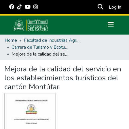
(cur
Log In
Communities & Collections
Home
Facultad de Industrias Agropecuarias y Ciencias Ambientales
All of DSpace
Carrera de Turismo y Ecoturimo
Mejora de la calidad del servicio en los establecimientos turísticos del cantón Montúfar
Statistics
Estadísticas Externas
Mejora de la calidad del servicio en
los establecimientos turísticos del
Manuales
cantón Montúfar