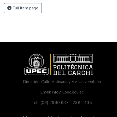
Full item page
Dirección: Calle Antisana y Av. Universitaria
Email: info@upec.edu.ec
Telf: (06) 2980 837 - 2984 435