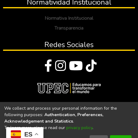
Normatividad Institucional
Normativa Institucional
Transparencia
Redes Sociales
© Todos los derechos reservados 2023
We collect and process your personal information for the
following purposes:
Authentication, Preferences,
Universidad Politécnica Estatal del Carchi
Acknowledgement and Statistics
.
To learn more, please read our
privacy policy
.
Universidad Politécnica Estatal del Carchi | Acreditada por el
ES