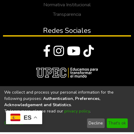
Normativa Institucional
Transparencia
Redes Sociales
© Todos los derechos reservados 2023
We collect and process your personal information for the
following purposes:
Authentication, Preferences,
Universidad Politécnica Estatal del Carchi
Acknowledgement and Statistics
.
To learn more, please read our
privacy policy
.
Universidad Politécnica Estatal del Carchi | Acreditada por el
ES
CACES Resolución N°. 160-SE-33-CACES-2020
Customize
Decline
That's ok