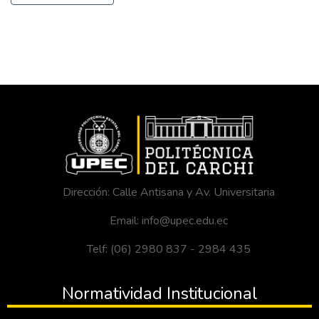
Dirección: Calle Antisana y Av. Universitaria
Email: info@upec.edu.ec
Telf: (06) 2980 837 - 2984 435
Normatividad Institucional