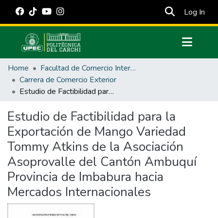
(cur
Log In
Communities & Collections
Home
Facultad de Comercio Internacional, Integración, Administración y Economía Empresarial
All of DSpace
Carrera de Comercio Exterior
Estudio de Factibilidad para la Exportación de Mango Variedad Tommy Atkins de la Asociación Asoprovalle del Cantón Ambuquí Provincia de Imbabura hacia Mercados Internacionales
Statistics
Estadísticas Externas
Estudio de Factibilidad para la
Exportación de Mango Variedad
Manuales
Tommy Atkins de la Asociación
Asoprovalle del Cantón Ambuquí
Provincia de Imbabura hacia
Mercados Internacionales