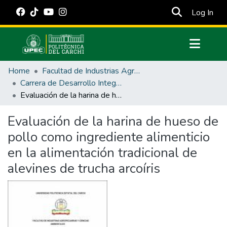
(cur
Log In
Communities & Collections
Home
Facultad de Industrias Agropecuarias y Ciencias Ambientales
All of DSpace
Carrera de Desarrollo Integral Agropecuario
Evaluación de la harina de hueso de pollo como ingrediente alimenticio en la alimentación tradicional de alevines de trucha arcoíris
Statistics
Estadísticas Externas
Evaluación de la harina de hueso de
pollo como ingrediente alimenticio
Manuales
en la alimentación tradicional de
alevines de trucha arcoíris