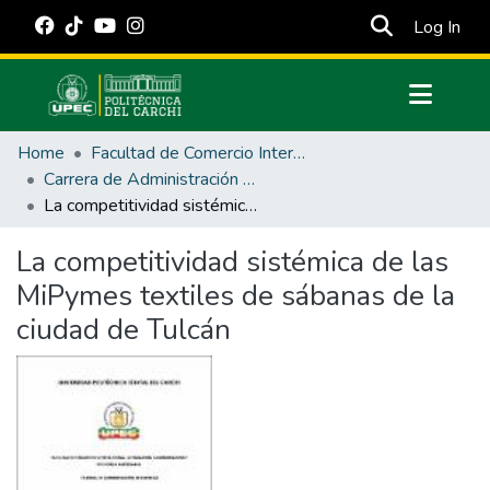
(cur
Log In
Communities & Collections
Home
Facultad de Comercio Internacional, Integración, Administración y Economía Empresarial
All of DSpace
Carrera de Administración de Empresas y Marketing
La competitividad sistémica de las MiPymes textiles de sábanas de la ciudad de Tulcán
Statistics
Estadísticas Externas
La competitividad sistémica de las
MiPymes textiles de sábanas de la
Manuales
ciudad de Tulcán