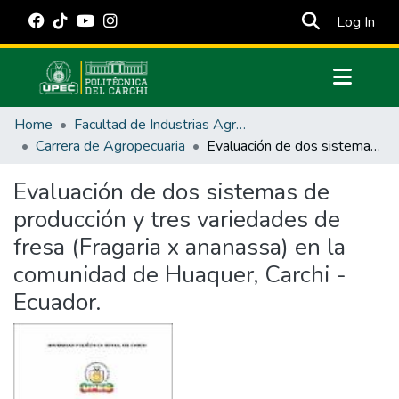
(cur
Log In
Communities & Collections
Home
Facultad de Industrias Agropecuarias y Ciencias Ambientales
All of DSpace
Carrera de Agropecuaria
Evaluación de dos sistemas de producción y tres variedades de fresa (Fragaria x ananassa) en la comunidad de Huaquer, Carchi - Ecuador.
Statistics
Evaluación de dos sistemas de
Estadísticas Externas
producción y tres variedades de
Manuales
fresa (Fragaria x ananassa) en la
comunidad de Huaquer, Carchi -
Ecuador.