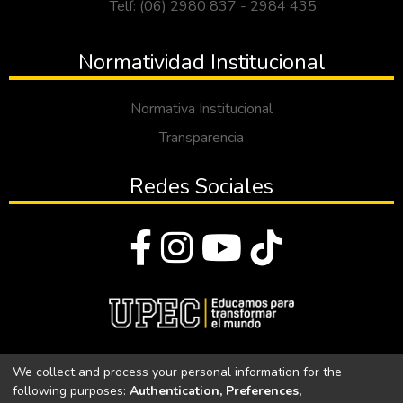
Telf: (06) 2980 837 - 2984 435
Normatividad Institucional
Normativa Institucional
Transparencia
Redes Sociales
© Todos los derechos reservados 2023
We collect and process your personal information for the
following purposes:
Authentication, Preferences,
Universidad Politécnica Estatal del Carchi